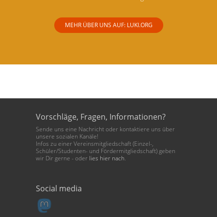
MEHR ÜBER UNS AUF: LUKI.ORG
Vorschläge, Fragen, Informationen?
Sende uns eine Nachricht oder kontaktiere uns über
unsere sozialen Kanäle!
Infos zu einer Vereinsmitgliedschaft (Einzel-,
Schüler/Studenten- und Fördermitgliedschaft) geben
wir Dir gerne - oder
lies hier nach
.
Social media